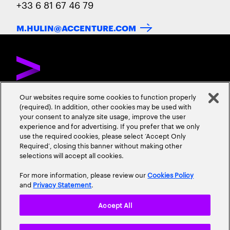
+33 6 81 67 46 79
M.HULIN@ACCENTURE.COM
Our websites require some cookies to function properly
(required). In addition, other cookies may be used with
DÉCOUVREZ ACCENTURE
NOUS CONTACTER
CARRIÈRES
your consent to analyze site usage, improve the user
experience and for advertising. If you prefer that we only
ADRESSES
use the required cookies, please select ‘Accept Only
Required’, closing this banner without making other
selections will accept all cookies.
For more information, please review our
Cookies Policy
and
Privacy Statement
.
Accept All
Mentions Légales
Conditions d'Utilisation
Cookie Policy