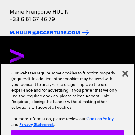
Marie-Françoise HULIN
+33 6 81 67 46 79
M.HULIN@ACCENTURE.COM
Our websites require some cookies to function properly
(required). In addition, other cookies may be used with
DÉCOUVREZ ACCENTURE
NOUS CONTACTER
CARRIÈRES
your consent to analyze site usage, improve the user
experience and for advertising. If you prefer that we only
ADRESSES
use the required cookies, please select ‘Accept Only
Required’, closing this banner without making other
selections will accept all cookies.
For more information, please review our
Cookies Policy
and
Privacy Statement
.