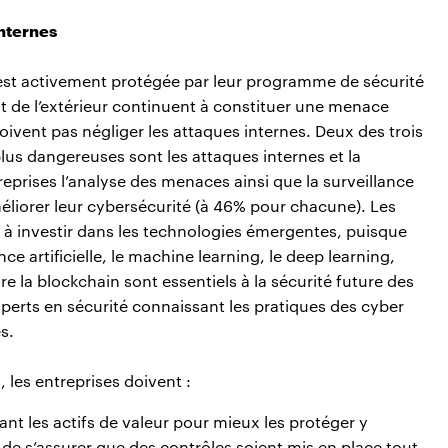
internes
n’est activement protégée par leur programme de sécurité
nt de l’extérieur continuent à constituer une menace
doivent pas négliger les attaques internes. Deux des trois
plus dangereuses sont les attaques internes et la
reprises l’analyse des menaces ainsi que la surveillance
méliorer leur cybersécurité (à 46% pour chacune). Les
à investir dans les technologies émergentes, puisque
nce artificielle, le machine learning, le deep learning,
e la blockchain sont essentiels à la sécurité future des
 experts en sécurité connaissant les pratiques des cyber
s.
 les entreprises doivent :
ant les actifs de valeur pour mieux les protéger y
l de s’assurer que des contrôles soient mis en place tout