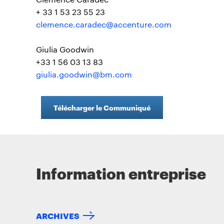
+ 33 1 53 23 55 23
clemence.caradec@accenture.com
Giulia Goodwin
+33 1 56 03 13 83
giulia.goodwin@bm.com
Télécharger le Communiqué
Information entreprise
ARCHIVES