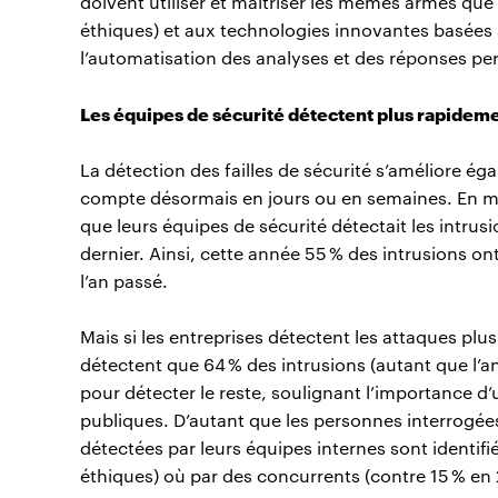
doivent utiliser et maitriser les mêmes armes que 
éthiques) et aux technologies innovantes basées 
l’automatisation des analyses et des réponses p
Les équipes de sécurité détectent plus rapideme
La détection des failles de sécurité s’améliore é
compte désormais en jours ou en semaines. En m
que leurs équipes de sécurité détectait les intrus
dernier. Ainsi, cette année 55 % des intrusions o
l’an passé.
Mais si les entreprises détectent les attaques plu
détectent que 64 % des intrusions (autant que l’a
pour détecter le reste, soulignant l’importance d’
publiques. D’autant que les personnes interrogées
détectées par leurs équipes internes sont identif
éthiques) où par des concurrents (contre 15 % en 