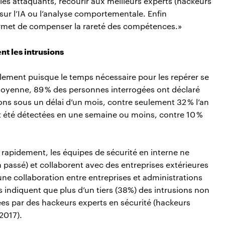
les attaquants, recourir aux meilleurs experts (hackeurs
sur l’IA ou l’analyse comportementale. Enfin
ermet de compenser la rareté des compétences.»
nt les intrusions
galement puisque le temps nécessaire pour les repérer se
oyenne, 89 % des personnes interrogées ont déclaré
ions sous un délai d’un mois, contre seulement 32 % l’an
nt été détectées en une semaine ou moins, contre 10 %
s rapidement, les équipes de sécurité en interne ne
n passé) et collaborent avec des entreprises extérieures
une collaboration entre entreprises et administrations
 indiquent que plus d’un tiers (38%) des intrusions non
iées par des hackeurs experts en sécurité (hackeurs
2017).