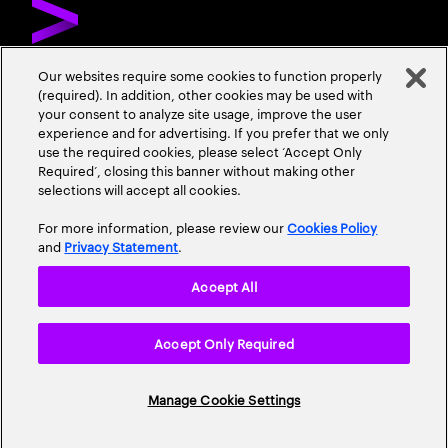
Our websites require some cookies to function properly
(required). In addition, other cookies may be used with
DÉCOUVREZ ACCENTURE
NOUS CONTACTER
CARRIÈRES
your consent to analyze site usage, improve the user
experience and for advertising. If you prefer that we only
ADRESSES
use the required cookies, please select ‘Accept Only
Required’, closing this banner without making other
selections will accept all cookies.
For more information, please review our
Cookies Policy
and
Privacy Statement
.
Accept All
Mentions Légales
Conditions d'Utilisation
Cookie Policy
Accept Only Required
Accessibility Statement
Plan du Site
© 2026 Accenture. All Rights Reserved.
Manage Cookie Settings