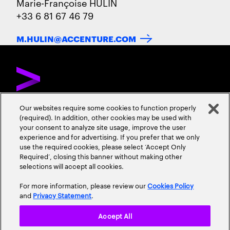
Marie-Françoise HULIN
+33 6 81 67 46 79
M.HULIN@ACCENTURE.COM
Our websites require some cookies to function properly
(required). In addition, other cookies may be used with
DÉCOUVREZ ACCENTURE
NOUS CONTACTER
CARRIÈRES
your consent to analyze site usage, improve the user
experience and for advertising. If you prefer that we only
ADRESSES
use the required cookies, please select ‘Accept Only
Required’, closing this banner without making other
selections will accept all cookies.
For more information, please review our
Cookies Policy
and
Privacy Statement
.
Accept All
Mentions Légales
Conditions d'Utilisation
Cookie Policy