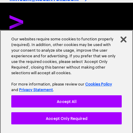
Our websites require some cookies to function properly
(required). In addition, other cookies may be used with
DÉCOUVREZ ACCENTURE
NOUS CONTACTER
CARRIÈRES
your consent to analyze site usage, improve the user
experience and for advertising. If you prefer that we only
ADRESSES
use the required cookies, please select ‘Accept Only
Required’, closing this banner without making other
selections will accept all cookies.
For more information, please review our
Cookies Policy
and
Privacy Statement
.
Accept All
Mentions Légales
Conditions d'Utilisation
Cookie Policy
Accept Only Required
Accessibility Statement
Plan du Site
© 2026 Accenture. All Rights Reserved.