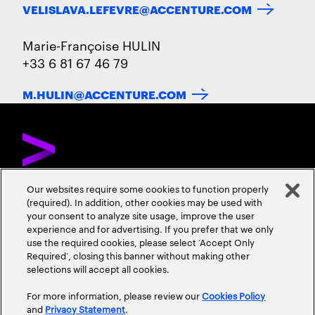
VELISLAVA.LEFEVRE@ACCENTURE.COM
Marie-Françoise HULIN
+33 6 81 67 46 79
M.HULIN@ACCENTURE.COM
Our websites require some cookies to function properly
(required). In addition, other cookies may be used with
DÉCOUVREZ ACCENTURE
NOUS CONTACTER
CARRIÈRES
your consent to analyze site usage, improve the user
experience and for advertising. If you prefer that we only
ADRESSES
use the required cookies, please select ‘Accept Only
Required’, closing this banner without making other
selections will accept all cookies.
For more information, please review our
Cookies Policy
and
Privacy Statement
.