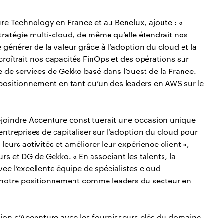
re Technology en France et au Benelux, ajoute : «
stratégie multi-cloud, de même qu’elle étendrait nos
 générer de la valeur grâce à l’adoption du cloud et la
croîtrait nos capacités FinOps et des opérations sur
e services de Gekko basé dans l’ouest de la France.
 positionnement en tant qu’un des leaders en AWS sur le
ejoindre Accenture constituerait une occasion unique
ntreprises de capitaliser sur l’adoption du cloud pour
leurs activités et améliorer leur expérience client »,
rs et DG de Gekko. « En associant les talents, la
ec l’excellente équipe de spécialistes cloud
r notre positionnement comme leaders du secteur en
ition d’Accenture avec les fournisseurs clés du domaine