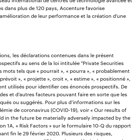
réseau international de centres de technologie avancée et
s dans plus de 120 pays, Accenture favorise
amélioration de leur performance et la création d’une
tions, les déclarations contenues dans le présent
tifs au sens de la loi intitulée "Private Securities
s mots tels que « pourrait », « pourra », « probablement
« prévoit », « projette », croit », « estime », « positionné »,
ont utilisés pour identifier ces énoncés prospectifs. De
des et d’autres facteurs pouvant faire en sorte que les
diqués ou suggérés. Pour plus d’informations sur les
démie de coronavirus (COVID-19), voir « Our results of
d in the future be materially adversely impacted by the
n 1A, « Risk Factors » sur le formulaire 10-Q du rapport
ant fin le 29 février 2020. Plusieurs des risques,