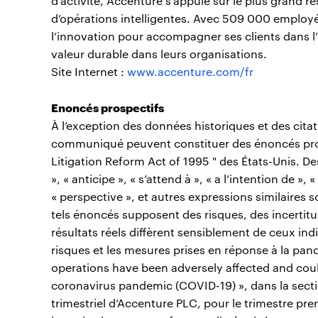
d’activité, Accenture s’appuie sur le plus grand 
d’opérations intelligentes. Avec 509 000 employé
l’innovation pour accompagner ses clients dans l’
valeur durable dans leurs organisations.
Site Internet :
www.accenture.com/fr
Enoncés prospectifs
À l’exception des données historiques et des cita
communiqué peuvent constituer des énoncés prospec
Litigation Reform Act of 1995 " des États-Unis. De
», « anticipe », « s’attend à », « a l’intention de », 
« perspective », et autres expressions similaires s
tels énoncés supposent des risques, des incertitu
résultats réels diffèrent sensiblement de ceux in
risques et les mesures prises en réponse à la pan
operations have been adversely affected and coul
coronavirus pandemic (COVID-19) », dans la sectio
trimestriel d’Accenture PLC, pour le trimestre pren