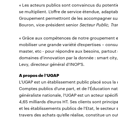
« Les acteurs publics sont convaincus du potentiel 
se multiplient. L’offre de service étendue, adapta
Groupement permettront de les accompagner sur to
Bouron, vice-président senior
Secteur Public, Tra
« Grâce aux compétences de notre groupement et
mobiliser une grande variété d’expertises – consul
master, etc - pour répondre aux besoins, partout su
domaines d’innovation par la donnée : smart city
Levy, directeur général d’INOP’S.
A propos de l’UGAP
L’UGAP est un établissement public placé sous la d
Comptes publics d’une part, et de l’Éducation nati
généraliste nationale, l’UGAP est un acteur spécifiq
4,65 milliards d’euros HT. Ses clients sont principa
et les établissements publics de l’Etat, le secteur
travers des achats qu’elle réalise, constitue un o