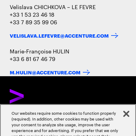
Velislava CHICHKOVA – LE FEVRE
+33 1 53 23 46 18
+33 7 89 35 99 06
VELISLAVA.LEFEVRE@ACCENTURE.COM
Marie-Françoise HULIN
+33 6 81 67 46 79
M.HULIN@ACCENTURE.COM
Our websites require some cookies to function properly
(required). In addition, other cookies may be used with
DÉCOUVREZ ACCENTURE
NOUS CONTACTER
CARRIÈRES
your consent to analyze site usage, improve the user
experience and for advertising. If you prefer that we only
ADRESSES