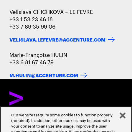
Velislava CHICHKOVA – LE FEVRE
+33 1 53 23 46 18
+33 7 89 35 99 06
VELISLAVA.LEFEVRE@ACCENTURE.COM
Marie-Françoise HULIN
+33 6 81 67 46 79
M.HULIN@ACCENTURE.COM
Our websites require some cookies to function properly
(required). In addition, other cookies may be used with
DÉCOUVREZ ACCENTURE
NOUS CONTACTER
CARRIÈRES
your consent to analyze site usage, improve the user
experience and for advertising. If you prefer that we only