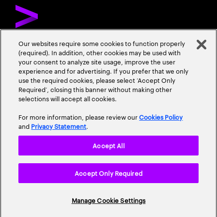
Our websites require some cookies to function properly
(required). In addition, other cookies may be used with
DÉCOUVREZ ACCENTURE
NOUS CONTACTER
CARRIÈRES
your consent to analyze site usage, improve the user
experience and for advertising. If you prefer that we only
ADRESSES
use the required cookies, please select ‘Accept Only
Required’, closing this banner without making other
selections will accept all cookies.
For more information, please review our
Cookies Policy
and
Privacy Statement
.
Accept All
Mentions Légales
Conditions d'Utilisation
Cookie Policy
Accept Only Required
Accessibility Statement
Plan du Site
© 2026 Accenture. All Rights Reserved.
Manage Cookie Settings