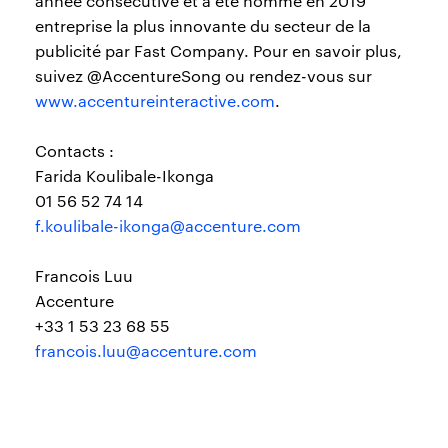
année consécutive et a été nommé en 2019
entreprise la plus innovante du secteur de la
publicité par Fast Company. Pour en savoir plus,
suivez @AccentureSong ou rendez-vous sur
www.accentureinteractive.com
.
Contacts :
Farida Koulibale-Ikonga
01 56 52 74 14
f.koulibale-ikonga@accenture.com
Francois Luu
Accenture
+33 1 53 23 68 55
francois.luu@accenture.com